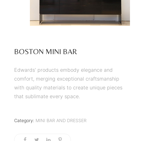
BOSTON MINI BAR
Edwards’ products embody elegance and
comfort, merging exceptional craftsmanship
with quality materials to create unique pieces
that sublimate every space.
Category:
MINI BAR AND DRESSER