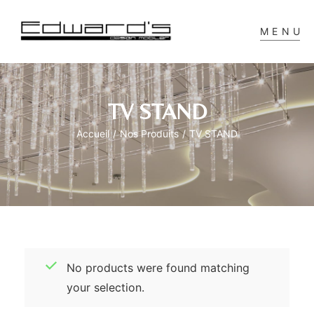
MENU
TV STAND
Accueil
/
Nos Produits
/
TV STAND
No products were found matching
your selection.