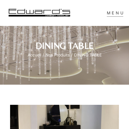
MENU
DINING TABLE
Accueil
/
Nos Produits
/
DINING TABLE