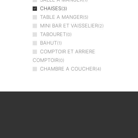
CHAISES
3
TABLE A MANGER
5
MINI BAR ET VAISSELIER
2
TABOURET
0
BAHUT
1
COMPTOIR ET ARRIERE
COMPTOIR
0
CHAMBRE A COUCHER
4