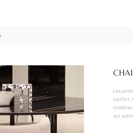
D
CHAI
Les prod
confort, 
matériau
qui subl